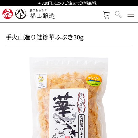
4,320円以上のご注文で送料無料。
創業明治24年 福山醸造
カートを見る
検索
手火山造り鮭節華ふぶき30g