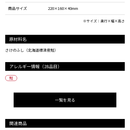
商品サイズ
220×160×40mm
※サイズ：奥行×幅×高さ
原材料名
さけのふし（北海道標津産鮭）
アレルギー情報（28品目）
鮭
一覧を見る
関連商品