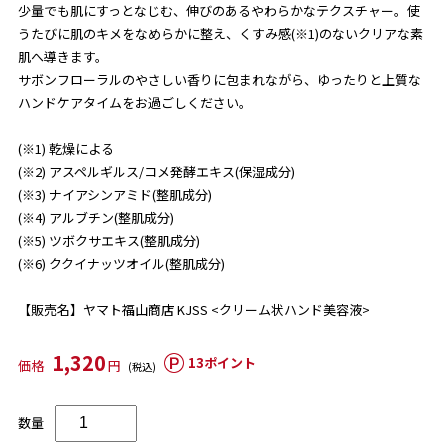
少量でも肌にすっとなじむ、伸びのあるやわらかなテクスチャー。使
うたびに肌のキメをなめらかに整え、くすみ感(※1)のないクリアな素
肌へ導きます。
サボンフローラルのやさしい香りに包まれながら、ゆったりと上質な
ハンドケアタイムをお過ごしください。
(※1) 乾燥による
(※2) アスペルギルス/コメ発酵エキス(保湿成分)
(※3) ナイアシンアミド(整肌成分)
(※4) アルブチン(整肌成分)
(※5) ツボクサエキス(整肌成分)
(※6) ククイナッツオイル(整肌成分)
【販売名】ヤマト福山商店 KJSS <クリーム状ハンド美容液>
1,320
13ポイント
価格
円
(税込)
数量