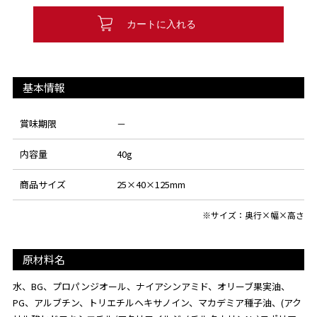
カートに入れる
基本情報
賞味期限
－
内容量
40g
商品サイズ
25×40×125mm
※サイズ：奥行×幅×高さ
原材料名
水、BG、プロパンジオール、ナイアシンアミド、オリーブ果実油、
PG、アルブチン、トリエチルヘキサノイン、マカデミア種子油、(アク