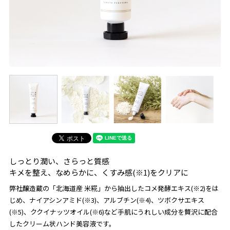
しっとり潤い、さらっと質感
キメを整え、なめらかに、くすみ感(※1)をクリアに
弊社醸造蔵の「北海道産 米糀」から抽出したコメ発酵エキス(※2)をは
じめ、ナイアシンアミド(※3)、アルブチン(※4)、ツボクサエキス
(※5)、ククイナッツオイル(※6)など手肌にうれしい成分を贅沢に配合
したクリーム状ハンド美容液です。