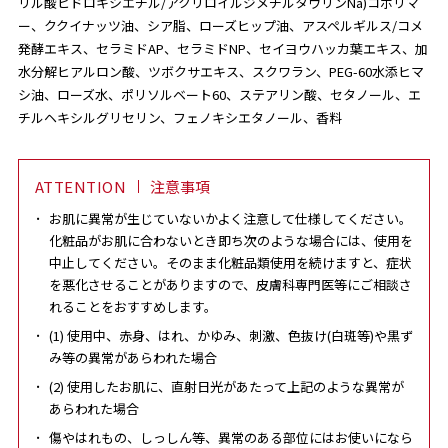
リル酸ヒドロキシエチル/アクリロイルジメチルタウリンNa)コポリマ
ー、ククイナッツ油、シア脂、ローズヒップ油、アスペルギルス/コメ
発酵エキス、セラミドAP、セラミドNP、セイヨウハッカ葉エキス、加
水分解ヒアルロン酸、ツボクサエキス、スクワラン、PEG-60水添ヒマ
シ油、ローズ水、ポリソルベート60、ステアリン酸、セタノール、エ
チルヘキシルグリセリン、フェノキシエタノール、香料
ATTENTION
注意事項
お肌に異常が生じていないかよく注意して仕様してください。
化粧品がお肌に合わないとき即ち次のような場合には、使用を
中止してください。そのまま化粧品類使用を続けますと、症状
を悪化させることがありますので、皮膚科専門医等にご相談さ
れることをおすすめします。
(1) 使用中、赤身、はれ、かゆみ、刺激、色抜け(白斑等)や黒ず
み等の異常があらわれた場合
(2) 使用したお肌に、直射日光があたって上記のような異常が
あらわれた場合
傷やはれもの、しっしん等、異常のある部位にはお使いになら