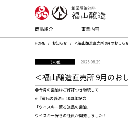
創業明治24
商品紹介
事業内容
HOME
お知らせ
＜福山醸造直売所 9月のおしら
2025.08.29
その他
＜福山醸造直売所 9月のお
🟤今月の醤油はご好評つき継続して
⭐『道民の醤油』10周年記念
「ウイスキー薫る道民の醤油」
ウイスキー好きの社員が開発しました！