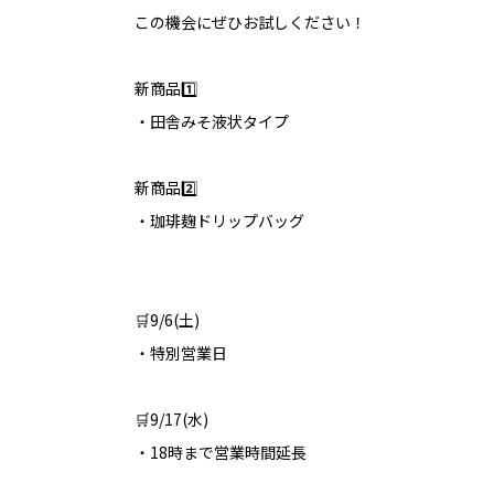
この機会にぜひお試しください！
新商品1️⃣
・田舎みそ液状タイプ
新商品2️⃣
・珈琲麹ドリップバッグ
🛒9/6(土)
・特別営業日
🛒9/17(水)
・18時まで営業時間延長