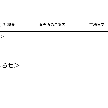
年 福山醸造
会社概要
直売所のご案内
工場見学
せ＞
しらせ＞