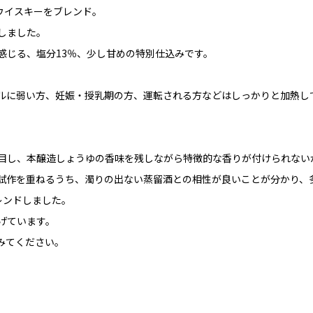
ウイスキーをブレンド。
しました。
感じる、塩分13％、少し甘めの特別仕込みです。
ルに弱い方、妊娠・授乳期の方、運転される方などはしっかりと加熱し
目し、本醸造しょうゆの香味を残しながら特徴的な香りが付けられない
試作を重ねるうち、濁りの出ない蒸留酒との相性が良いことが分かり、
レンドしました。
げています。
みてください。