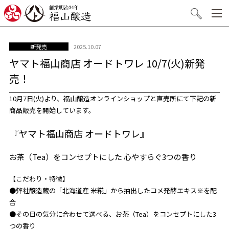
創業明治24年 福山醸造
検索
2025.10.07
新発売
ヤマト福山商店 オードトワレ 10/7(火)新発
売！
10月7日(火)より、福山醸造オンラインショップと直売所にて下記の新
商品販売を開始しています。
『ヤマト福山商店 オードトワレ』
お茶（Tea）をコンセプトにした 心やすらぐ3つの香り
【こだわり・特徴】
●弊社醸造蔵の「北海道産 米糀」から抽出したコメ発酵エキス※を配
合
●その日の気分に合わせて選べる、お茶（Tea）をコンセプトにした3
つの香り