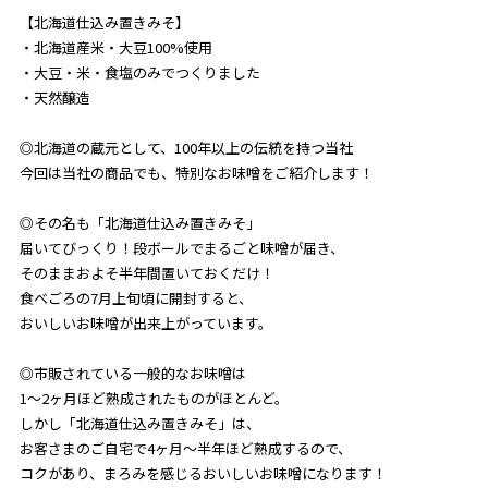
【北海道仕込み置きみそ】
・北海道産米・大豆100%使用
・大豆・米・食塩のみでつくりました
・天然醸造
◎北海道の蔵元として、100年以上の伝統を持つ当社
今回は当社の商品でも、特別なお味噌をご紹介します！
◎その名も「北海道仕込み置きみそ」
届いてびっくり！段ボールでまるごと味噌が届き、
そのままおよそ半年間置いておくだけ！
食べごろの7月上旬頃に開封すると、
おいしいお味噌が出来上がっています。
◎市販されている一般的なお味噌は
1～2ヶ月ほど熟成されたものがほとんど。
しかし「北海道仕込み置きみそ」は、
お客さまのご自宅で4ヶ月～半年ほど熟成するので、
コクがあり、まろみを感じるおいしいお味噌になります！