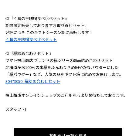
◎『４種の生味噌食べ比べセット』
期間限定販売しておりますお取り寄せセット、
好評につき このギフトシーズン期に再販します！
４種の生味噌食べ比べセット
◎『糀詰め合わせセット』
ヤマト福山商店 ブランドの糀シリーズ商品詰め合わせセット
北海道産米100％の米糀をふんわりきめ細やかなパウダーにした
「糀パウダー」など、人気の品をギフト箱に詰めてお届けします。
30473050_糀詰め合わせセット
福山醸造オンラインショップのご利用を心よりお待ちしております。
スタッフ・I
お知らせ一覧へ戻る