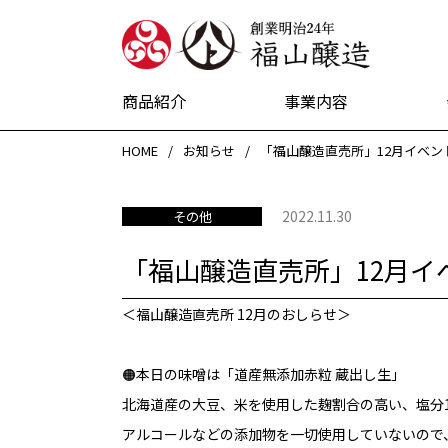
創業明治24
商品紹介
事業内容
HOME
お知らせ
「福山醸造直売所」12月イベン
2022.11.30
その他
「福山醸造直売所」12月イ
＜福山醸造直売所 12月のおしらせ＞
🟠本日の味噌は「道産無添加赤粒 蔵出し生」
北海道産の大豆、米を使用した麹割合の高い、塩分1
アルコールなどの添加物を一切使用していないので