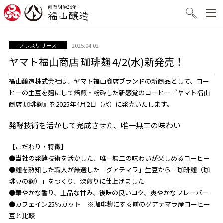
創業明治24年 福山醸造
検索
2025.04.02
プレスリリース
ヤマト福山商店 珈琲麹 4/2(水)新発売！
福山醸造株式会社は、ヤマト福山商店ブランドの新商品として、コー
ヒーの生豆を麹にして焙煎・粉砕した新感覚のコーヒー『ヤマト福山
商店 珈琲麹』を2025年4月2日（水）に発売いたします。
発酵技術を活かして完成させた、唯一無二の味わい
【こだわり・特徴】
●当社の発酵技術を活かした、唯一無二の味わいが楽しめるコーヒー
●麹を熟知した職人が厳選した「グアテマラ」生豆から「珈琲麹（珈
琲豆の麹）」をつくり、深煎りに仕上げました
●華やかな香り、上品な甘み、後味の良いコク、爽やかなフレーバー
●カフェイン25％カット ※珈琲麹にする前のグアテマラ産コーヒー
豆と比較