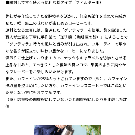
●開封してすぐ使える便利な粉タイプ（フィルター用）
弊社が長年培ってきた発酵技術を活かし、何度も試作を重ねて完成さ
せた、唯一無二の味わいが楽しめるコーヒーです。
原料となる生豆には、厳選した「グアテマラ」を使用。麹を熟知した
職人が生豆を丁寧に手作業で「珈琲麹（ 珈琲豆の麹）」にすることで
「グアテマラ」特有の風味と旨みが引き出され、フルーティーで華や
かな香りが際立つ、味わい豊かなコーヒーになりました。
深煎りに仕上げておりますので、ナッツやキャラメルを彷彿とさせる
上品な甘みと、すっきりとした後味の良いコク、果実のように爽やか
なフレーバーをお楽しみいただけます。
また、カフェインが25％カットされていますので（※）、カフェイン
摂取量を控えめにしたい方や、カフェインレスコーヒーではご満足い
ただけない方にもおすすめです。
（※）焙煎後の珈琲麹にしていない豆と珈琲麹にした豆を比較した数
値