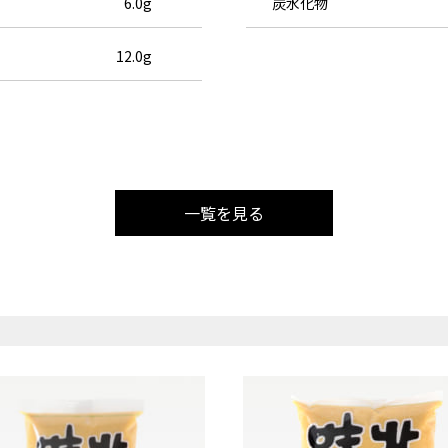
6.0g
炭水化物
12.0g
一覧を見る