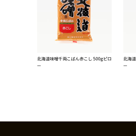
北海道味噌千両こばん赤こし 500gピロ
北海道
ー
ー