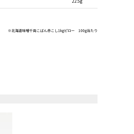
22.5g
※北海道味噌千両こばん赤こし1kgピロー 100g当たり