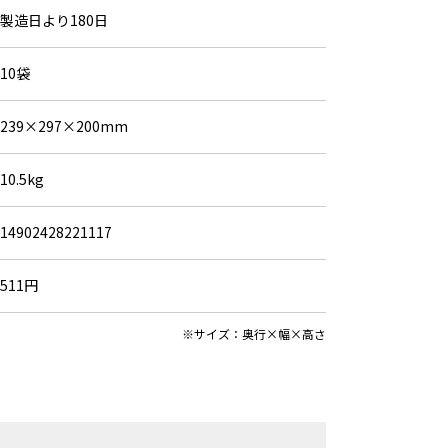
製造日より180日
10袋
239×297×200mm
10.5kg
14902428221117
511円
※サイズ：奥行×幅×高さ