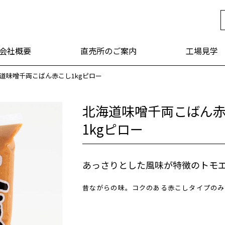
年 福山醸造
会社概要
直売所のご案内
工場見学
道味噌千両こばん赤こし1kgピロー
北海道味噌千両こばん
1kgピロー
あっさりとした風味が特徴のトモ
昔ながらの味。コクのある赤こしタイプのみ