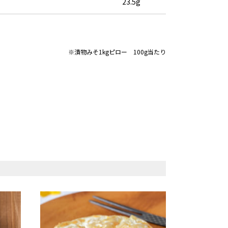
23.5g
※漬物みそ1kgピロー 100g当たり