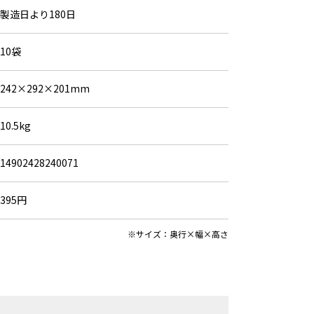
製造日より180日
10袋
242×292×201mm
10.5kg
14902428240071
395円
※サイズ：奥行×幅×高さ