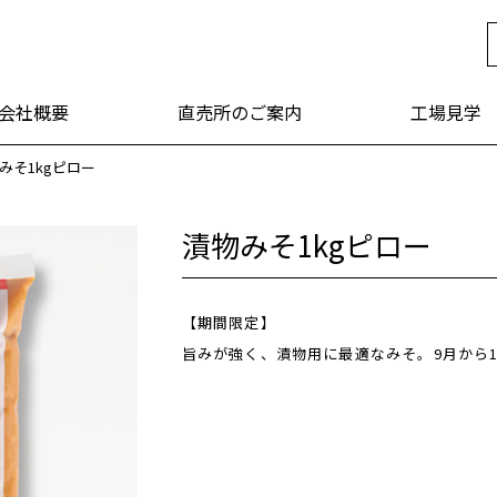
年 福山醸造
会社概要
直売所のご案内
工場見学
みそ1kgピロー
漬物みそ1kgピロー
【期間限定】
旨みが強く、漬物用に最適なみそ。9月から