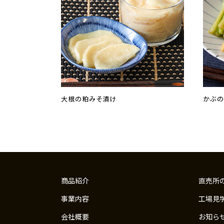
大根の粕みそ漬け
かぶ
商品紹介
直売所
事業内容
工場見
会社概要
お知ら