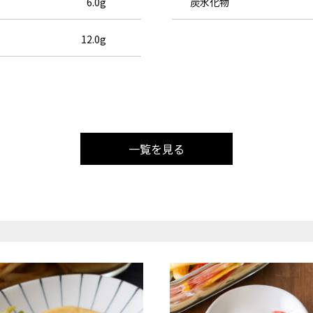
6.0g
炭水化物
12.0g
一覧を見る