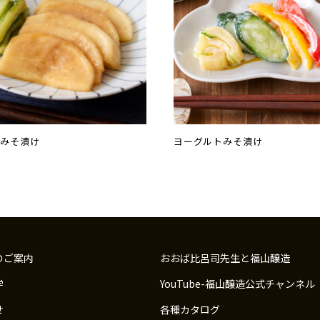
のみそ漬け
ヨーグルトみそ漬け
のご案内
おおば比呂司先生と福山醸造
学
YouTube-福山醸造公式チャンネル
せ
各種カタログ