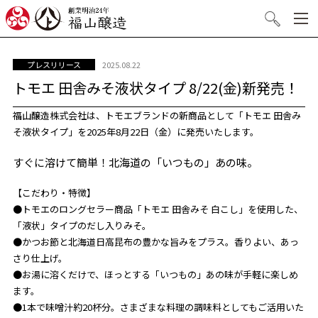
創業明治24年 福山醸造
検索
2025.08.22
プレスリリース
トモエ 田舎みそ液状タイプ 8/22(金)新発売！
福山醸造株式会社は、トモエブランドの新商品として「トモエ 田舎み
そ液状タイプ」を2025年8月22日（金）に発売いたします。
すぐに溶けて簡単！北海道の「いつもの」あの味。
【こだわり・特徴】
●トモエのロングセラー商品「トモエ 田舎みそ 白こし」を使用した、
「液状」タイプのだし入りみそ。
●かつお節と北海道日高昆布の豊かな旨みをプラス。香りよい、あっ
さり仕上げ。
●お湯に溶くだけで、ほっとする「いつもの」あの味が手軽に楽しめ
ます。
●1本で味噌汁約20杯分。さまざまな料理の調味料としてもご活用いた