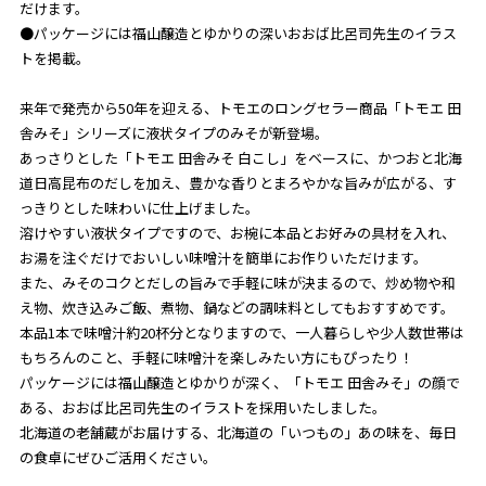
だけます。
●パッケージには福山醸造とゆかりの深いおおば比呂司先生のイラス
トを掲載。
来年で発売から50年を迎える、トモエのロングセラー商品「トモエ 田
舎みそ」シリーズに液状タイプのみそが新登場。
あっさりとした「トモエ 田舎みそ 白こし」をベースに、かつおと北海
道日高昆布のだしを加え、豊かな香りとまろやかな旨みが広がる、す
っきりとした味わいに仕上げました。
溶けやすい液状タイプですので、お椀に本品とお好みの具材を入れ、
お湯を注ぐだけでおいしい味噌汁を簡単にお作りいただけます。
また、みそのコクとだしの旨みで手軽に味が決まるので、炒め物や和
え物、炊き込みご飯、煮物、鍋などの調味料としてもおすすめです。
本品1本で味噌汁約20杯分となりますので、一人暮らしや少人数世帯は
もちろんのこと、手軽に味噌汁を楽しみたい方にもぴったり！
パッケージには福山醸造とゆかりが深く、「トモエ 田舎みそ」の顔で
ある、おおば比呂司先生のイラストを採用いたしました。
北海道の老舗蔵がお届けする、北海道の「いつもの」あの味を、毎日
の食卓にぜひご活用ください。