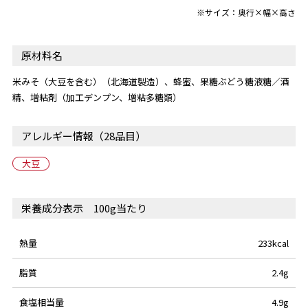
※サイズ：奥行×幅×高さ
原材料名
米みそ（大豆を含む）（北海道製造）、蜂蜜、果糖ぶどう糖液糖／酒
精、増粘剤（加工デンプン、増粘多糖類）
アレルギー情報（28品目）
大豆
栄養成分表示 100g当たり
熱量
233kcal
脂質
2.4g
食塩相当量
4.9g