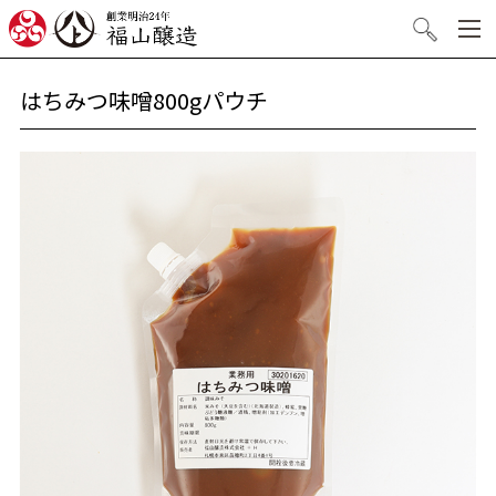
創業明治24年 福山醸造
検索
はちみつ味噌800gパウチ