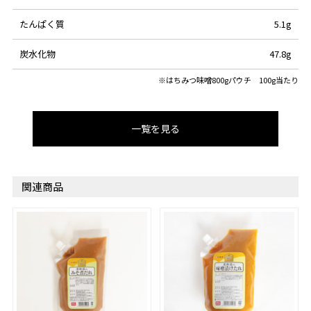
たんぱく質
5.1g
炭水化物
47.8g
※はちみつ味噌800gパウチ 100g当たり
一覧を見る
関連商品