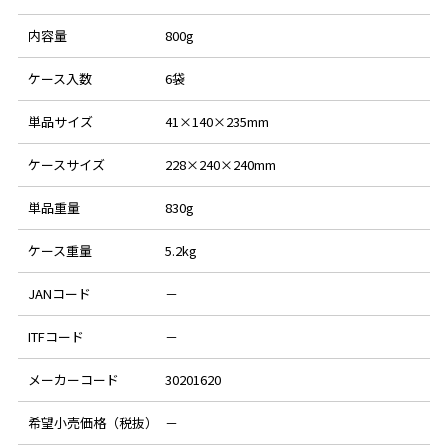
内容量
800g
ケース入数
6袋
単品サイズ
41×140×235mm
ケースサイズ
228×240×240mm
単品重量
830g
ケース重量
5.2kg
JANコード
－
ITFコード
－
メーカーコード
30201620
希望小売価格（税抜）
－