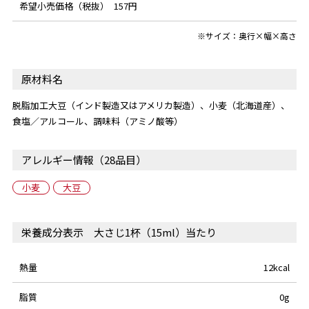
希望小売価格（税抜）
157円
※サイズ：奥行×幅×高さ
原材料名
脱脂加工大豆（インド製造又はアメリカ製造）、小麦（北海道産）、
食塩／アルコール、調味料（アミノ酸等）
アレルギー情報（28品目）
小麦
大豆
栄養成分表示 大さじ1杯（15ml）当たり
熱量
12kcal
脂質
0g