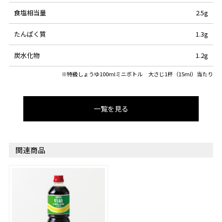
食塩相当量
2.5g
たんぱく質
1.3g
炭水化物
1.2g
※特級しょうゆ100mlミニボトル 大さじ1杯（15ml）当たり
一覧を見る
関連商品