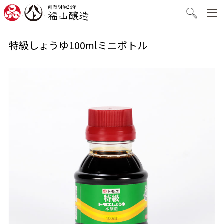
創業明治24年 福山醸造
検索
特級しょうゆ100mlミニボトル