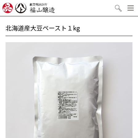
創業明治24年 福山醸造
検索
北海道産大豆ペースト１kg