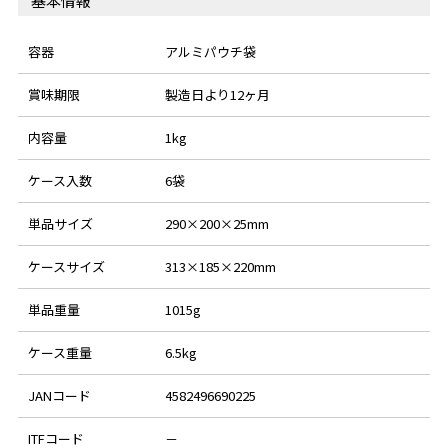
基本情報
容器
アルミパウチ袋
賞味期限
製造日より12ヶ月
内容量
1kg
ケース入数
6袋
単品サイズ
290×200×25mm
ケースサイズ
313×185×220mm
単品重量
1015g
ケース重量
6.5kg
JANコード
4582496690225
ITFコード
－