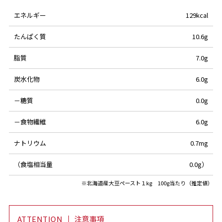
エネルギー
129kcal
たんぱく質
10.6g
脂質
7.0g
炭水化物
6.0g
－糖質
0.0g
－食物繊維
6.0g
ナトリウム
0.7mg
（食塩相当量
0.0g）
※北海道産大豆ペースト１kg 100g当たり（推定値）
ATTENTION
注意事項