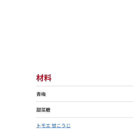
材料
青梅
甜菜糖
トモエ 甘こうじ