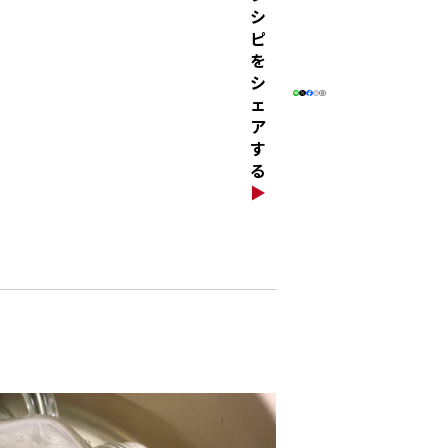
シ
ピ
を
シ
ェ
ア
す
る
▶