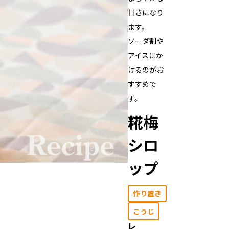
甘さになり
ます。
ソーダ割や
アイスにか
けるのがお
すすめで
す。
糀梅
シロ
ップ
作り置き
こうじ
レ