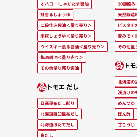
オハヨー!しゃかたま醤油
20割麹
鮭⾹るしょうゆ
天然醸造
二段仕込醤油＜量り売り＞
ピスタチ
米糀しょうゆ＜量り売り＞
麦みそ＜
ウイスキー薫る醤油＜量り売り＞
その他量
梅酒醤油＜量り売り＞
トモ
その他量り売り醤油
北海道の
トモエ だし
浅漬けの
⽇⾼昆布だし彩り
めんつゆ
北海道羅⾅昆布だし
ぽん酢
北海道ほたてだし
⽢こうじ
⽩だし