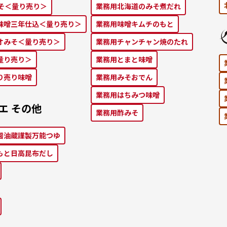
みそ＜量り売り＞
業務⽤北海道のみそ煮だれ
味噌三年仕込＜量り売り＞
業務⽤味噌キムチのもと
オみそ＜量り売り＞
業務⽤チャンチャン焼のたれ
量り売り＞
業務⽤とまと味噌
り売り味噌
業務⽤みそおでん
業務用はちみつ味噌
エ その他
業務用酢みそ
醤油蔵謹製万能つゆ
もと⽇⾼昆布だし