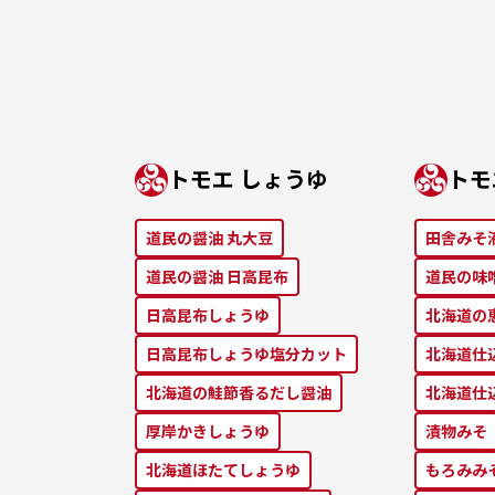
トモエ しょうゆ
トモ
道⺠の醤油 丸⼤⾖
田舎みそ
道⺠の醤油 ⽇⾼昆布
道⺠の味
⽇⾼昆布しょうゆ
北海道の
⽇⾼昆布しょうゆ塩分カット
北海道仕
北海道の鮭節⾹るだし醤油
北海道仕
厚岸かきしょうゆ
漬物みそ
北海道ほたてしょうゆ
もろみみ