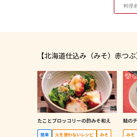
【北海道仕込み（みそ）⾚つぶ
たことブロッコリーの酢みそ和え
鮭の
簡単
⽕を使わないレシピ
みそ
みそ