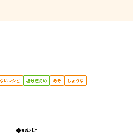
ないレシピ
塩分控えめ
みそ
しょうゆ
豆腐料理