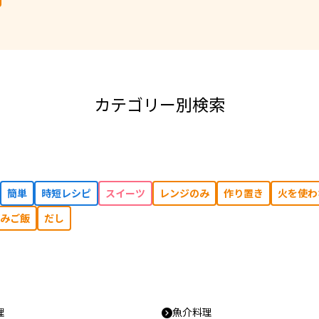
カテゴリー別検索
簡単
時短レシピ
スイーツ
レンジのみ
作り置き
⽕を使わ
みご飯
だし
理
魚介料理