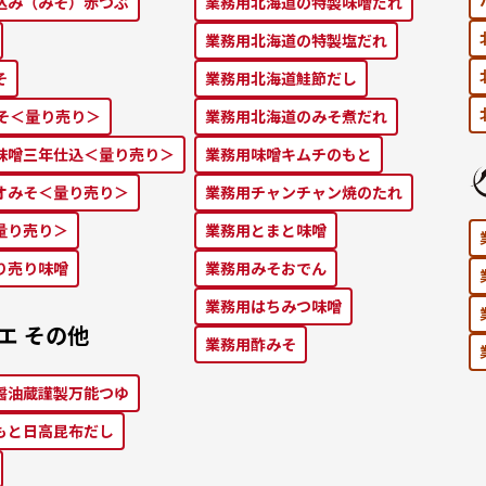
込み（みそ）⾚つぶ
業務⽤北海道の特製味噌だれ
業務⽤北海道の特製塩だれ
そ
業務⽤北海道鮭節だし
みそ＜量り売り＞
業務⽤北海道のみそ煮だれ
味噌三年仕込＜量り売り＞
業務⽤味噌キムチのもと
オみそ＜量り売り＞
業務⽤チャンチャン焼のたれ
量り売り＞
業務⽤とまと味噌
り売り味噌
業務⽤みそおでん
業務用はちみつ味噌
エ その他
業務用酢みそ
醤油蔵謹製万能つゆ
もと⽇⾼昆布だし