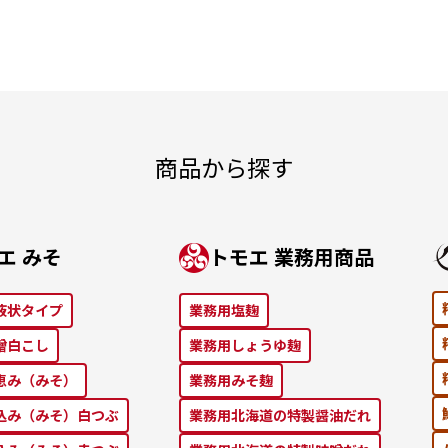
商品から探す
エ みそ
トモエ 業務⽤商品
液状タイプ
業務⽤塩麹
噌⽩こし
業務⽤しょうゆ麹
恵み（みそ）
業務⽤みそ麹
込み（みそ）⽩つぶ
業務⽤北海道の特製醤油だれ