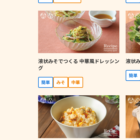
液状みそでつくる 中華風ドレッシン
液状み
グ
簡単
簡単
みそ
中華