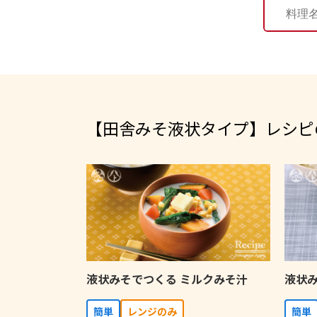
【田舎みそ液状タイプ】レシピの
液状みそでつくる ミルクみそ汁
液状み
簡単
レンジのみ
簡単