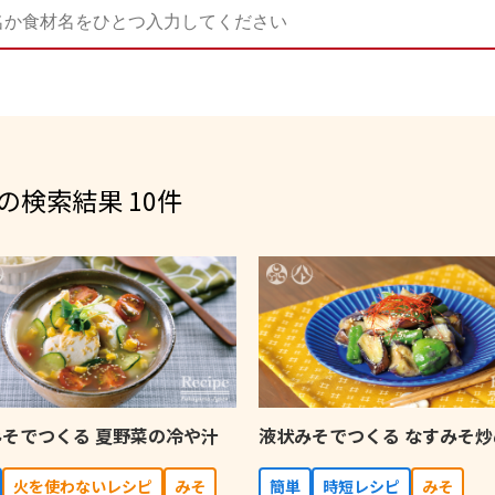
検索結果 10件
そでつくる 夏野菜の冷や汁
液状みそでつくる なすみそ炒
⽕を使わないレシピ
みそ
簡単
時短レシピ
みそ