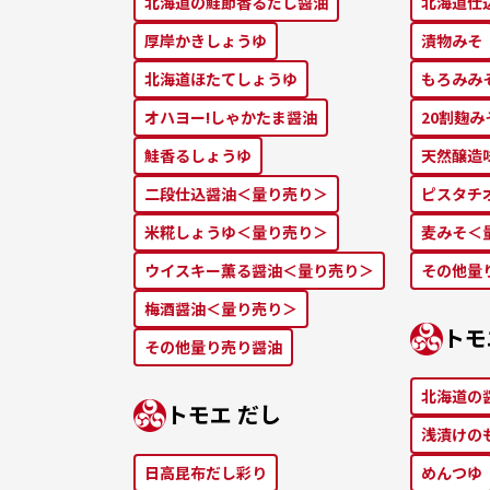
北海道の鮭節⾹るだし醤油
北海道仕
厚岸かきしょうゆ
漬物みそ
北海道ほたてしょうゆ
もろみみ
オハヨー!しゃかたま醤油
20割麹
鮭⾹るしょうゆ
天然醸造
二段仕込醤油＜量り売り＞
ピスタチ
米糀しょうゆ＜量り売り＞
麦みそ＜
ウイスキー薫る醤油＜量り売り＞
その他量
梅酒醤油＜量り売り＞
トモ
その他量り売り醤油
北海道の
トモエ だし
浅漬けの
⽇⾼昆布だし彩り
めんつゆ