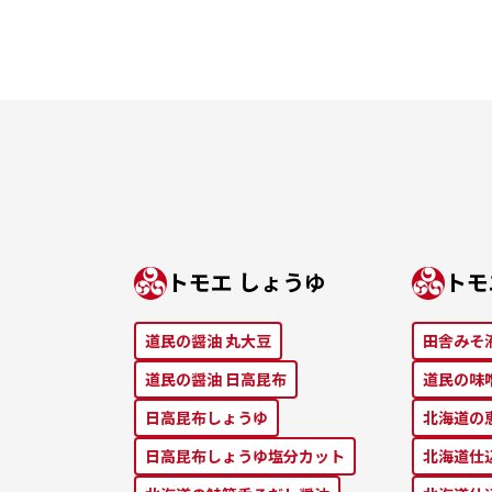
トモエ しょうゆ
トモ
道⺠の醤油 丸⼤⾖
田舎みそ
道⺠の醤油 ⽇⾼昆布
道⺠の味
⽇⾼昆布しょうゆ
北海道の
⽇⾼昆布しょうゆ塩分カット
北海道仕