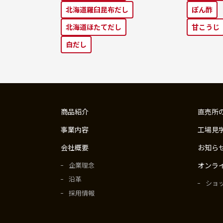
北海道羅⾅昆布だし
ぽん酢
北海道ほたてだし
⽢こうじ
⽩だし
商品紹介
直売所
事業内容
工場見
会社概要
お知ら
企業理念
オンラ
沿革
ショ
採用情報