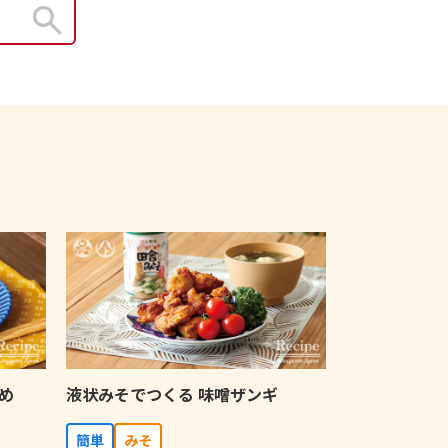
め
液状みそでつくる 味噌ザンギ
簡単
みそ