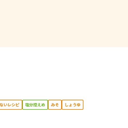
ないレシピ
塩分控えめ
みそ
しょうゆ