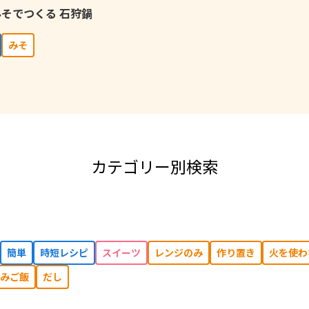
そでつくる 石狩鍋
みそ
カテゴリー別検索
簡単
時短レシピ
スイーツ
レンジのみ
作り置き
⽕を使わ
みご飯
だし