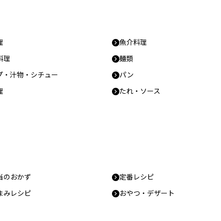
理
魚介料理
料理
麺類
プ・汁物・シチュー
パン
理
たれ・ソース
当のおかず
定番レシピ
まみレシピ
おやつ・デザート