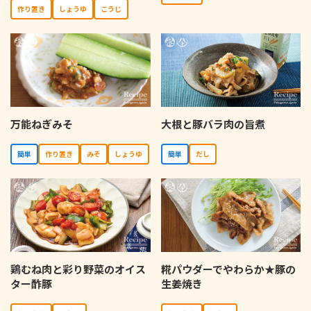
作り置き
しょうゆ
こうじ
万能ねぎみそ
大根と豚バラ肉の旨煮
簡単
作り置き
みそ
しょうゆ
簡単
だし
鶏むね肉と彩り野菜のオイス
糀パウダーでやわらか★豚の
ター酢豚
生姜焼き