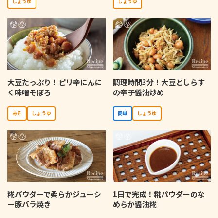
しょうゆ
しょうゆ
大豆たっぷり！ピリ辛にんに
調理時間3分！大豆としらす
く味噌そぼろ
の辛子醤油炒め
みそ
しょうゆ
簡単
しょうゆ
糀パウダーで柔らかジューシ
1日で完成！糀パウダーのな
ー豚バラ焼き
めらか醤油糀