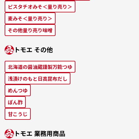
ピスタチオみそ＜量り売り＞
麦みそ＜量り売り＞
その他量り売り味噌
トモエ その他
北海道の醤油蔵謹製万能つゆ
浅漬けのもと⽇⾼昆布だし
めんつゆ
ぽん酢
⽢こうじ
トモエ 業務⽤商品