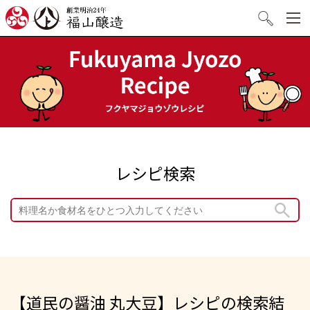
創業明治24年 福山醸造
検索
レシピ検索
【道⺠の醤油 丸⼤⾖】レシピの検索結