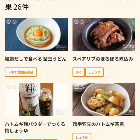
果 26件
鮭節だしで食べる 釜玉うどん
スペアリブのほろほろ煮込み
トモエ 業務用商品
みそ
しょうゆ
ハトムギ麹パウダーでつくる
鶏手羽先のハトムギ茶煮
梅しょうゆ
しょうゆ