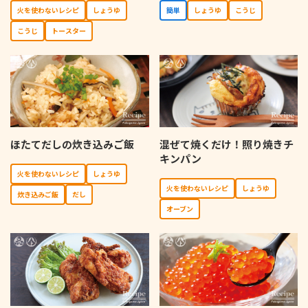
⽕を使わないレシピ
しょうゆ
簡単
しょうゆ
こうじ
こうじ
トースター
ほたてだしの炊き込みご飯
混ぜて焼くだけ！照り焼きチ
キンパン
⽕を使わないレシピ
しょうゆ
⽕を使わないレシピ
しょうゆ
炊き込みご飯
だし
オーブン