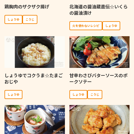
鶏胸肉のザクザク揚げ
北海道の醤油蔵直伝☆いくら
の醤油漬け
しょうゆ
こうじ
⽕を使わないレシピ
しょうゆ
しょうゆでコクうま☆たまご
甘辛わさびバターソースのポ
おじや
ークソテー
しょうゆ
しょうゆ
こうじ