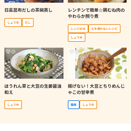
日高昆布だしの茶碗蒸し
レンチンで簡単☆鶏むね肉の
やわらか照り煮
しょうゆ
だし
レンジのみ
⽕を使わないレシピ
しょうゆ
ほうれん草と大豆の生姜醤油
揚げない！大豆とちりめんじ
和え
ゃこの甘辛煮
しょうゆ
簡単
しょうゆ