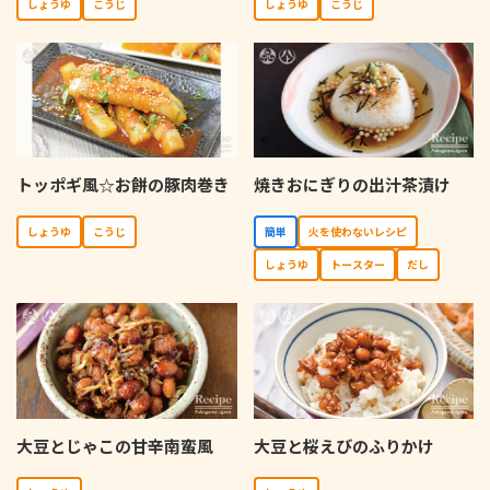
しょうゆ
こうじ
しょうゆ
こうじ
トッポギ風☆お餅の豚肉巻き
焼きおにぎりの出汁茶漬け
しょうゆ
こうじ
簡単
⽕を使わないレシピ
しょうゆ
トースター
だし
大豆とじゃこの甘辛南蛮風
大豆と桜えびのふりかけ