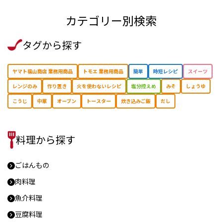
カテゴリー別検索
タグから探す
ヤマト福山商店 業務用商品
トモエ 業務用商品
簡単
時短レシピ
スイーツ
レンジのみ
作り置き
⽕を使わないレシピ
塩分控えめ
みそ
しょうゆ
こうじ
中華
オーブン
トースター
炊き込みご飯
だし
料理から探す
ごはんもの
肉料理
魚介料理
豆腐料理