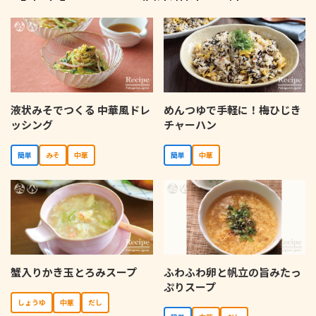
液状みそでつくる 中華風ドレ
めんつゆで手軽に！梅ひじき
ッシング
チャーハン
簡単
みそ
中華
簡単
中華
蟹入りかき玉とろみスープ
ふわふわ卵と帆立の旨みたっ
ぷりスープ
しょうゆ
中華
だし