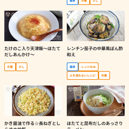
簡単
中華
だし
たけのこ入り天津飯～ほたて
レンチン茄子の中華風ぽん酢
だしあんかけ～
和え
中華
だし
簡単
レンジのみ
⽕を使わないレシピ
中華
かき醤油で作る☆長ねぎとし
ほたてと昆布だしのあっさり