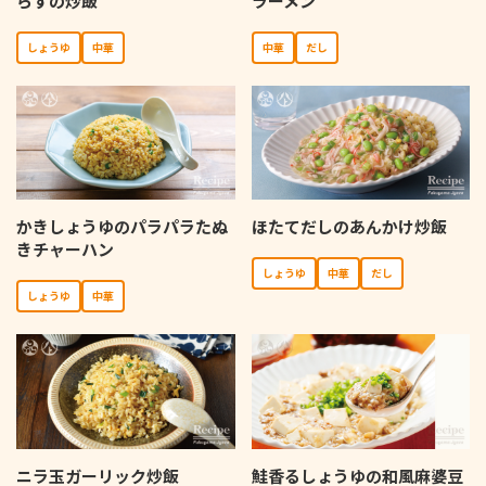
らすの炒飯
ラーメン
しょうゆ
中華
中華
だし
かきしょうゆのパラパラたぬ
ほたてだしのあんかけ炒飯
きチャーハン
しょうゆ
中華
だし
しょうゆ
中華
ニラ玉ガーリック炒飯
鮭香るしょうゆの和風麻婆豆