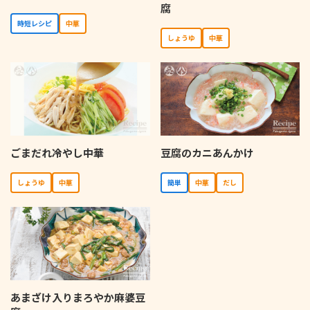
腐
時短レシピ
中華
しょうゆ
中華
ごまだれ冷やし中華
豆腐のカニあんかけ
しょうゆ
中華
簡単
中華
だし
あまざけ入りまろやか麻婆豆