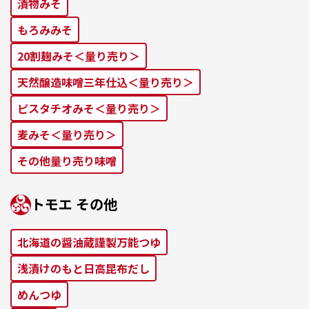
漬物みそ
もろみみそ
20割麹みそ＜量り売り＞
天然醸造味噌三年仕込＜量り売り＞
ピスタチオみそ＜量り売り＞
麦みそ＜量り売り＞
その他量り売り味噌
トモエ その他
北海道の醤油蔵謹製万能つゆ
浅漬けのもと⽇⾼昆布だし
めんつゆ