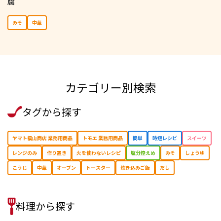
腐
みそ
中華
カテゴリー別検索
タグから探す
ヤマト福山商店 業務用商品
トモエ 業務用商品
簡単
時短レシピ
スイーツ
レンジのみ
作り置き
⽕を使わないレシピ
塩分控えめ
みそ
しょうゆ
こうじ
中華
オーブン
トースター
炊き込みご飯
だし
料理から探す