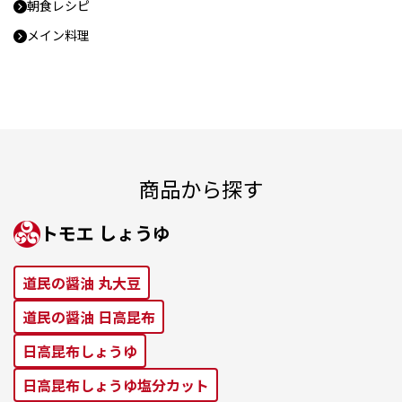
朝食レシピ
メイン料理
商品から探す
トモエ しょうゆ
道⺠の醤油 丸⼤⾖
道⺠の醤油 ⽇⾼昆布
⽇⾼昆布しょうゆ
⽇⾼昆布しょうゆ塩分カット