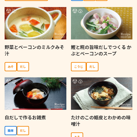
野菜とベーコンのミルクみそ
鰹と糀の旨味だしでつくる か
汁
ぶとベーコンのスープ
みそ
だし
こうじ
だし
白だしで作るお雑煮
たけのこの姫皮とわかめの味
噌汁
簡単
だし
みそ