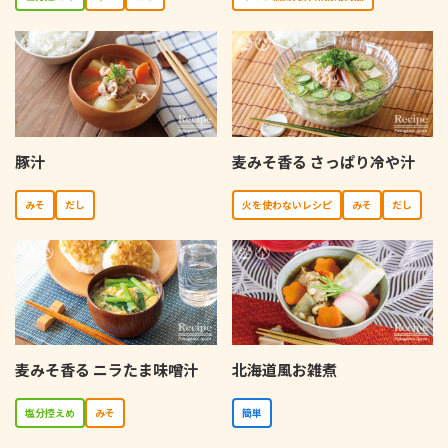
豚汁
麦みそ香る さっぱり冷や汁
みそ
だし
⽕を使わないレシピ
みそ
だし
麦みそ香る ニラたま味噌汁
北海道風お雑煮
塩分控えめ
みそ
簡単