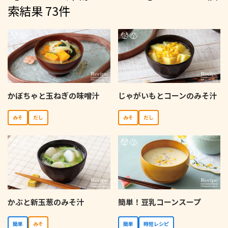
索結果 73件
かぼちゃと玉ねぎの味噌汁
じゃがいもとコーンのみそ汁
みそ
だし
みそ
だし
かぶと新玉葱のみそ汁
簡単！豆乳コーンスープ
簡単
みそ
簡単
時短レシピ