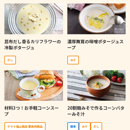
昆布だし香るカリフラワーの
濃厚舞茸の味噌ポタージュス
冷製ポタージュ
ープ
だし
みそ
材料3つ！お手軽コーンスー
20割麹みそで作るコーンバタ
プ
ーみそ汁
ヤマト福山商店 業務用商品
簡単
みそ
だし