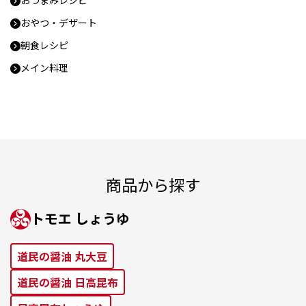
おやつ・デザート
朝食レシピ
メイン料理
商品から探す
トモエ しょうゆ
道⺠の醤油 丸⼤⾖
道⺠の醤油 ⽇⾼昆布