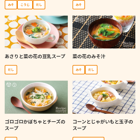
みそ
こうじ
だし
みそ
あさりと菜の花の豆乳スープ
菜の花のみそ汁
だし
みそ
だし
ゴロゴロかぼちゃとチーズの
コーンとじゃがいもと玉子の
スープ
スープ