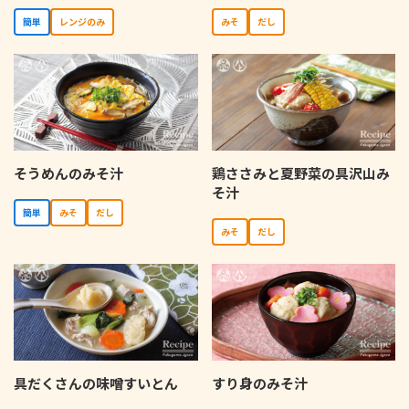
簡単
レンジのみ
みそ
だし
そうめんのみそ汁
鶏ささみと夏野菜の具沢山み
そ汁
簡単
みそ
だし
みそ
だし
具だくさんの味噌すいとん
すり身のみそ汁