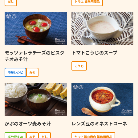
だし
トモエ 業務用商品
モッツァレラチーズのピスタ
トマトこうじのスープ
チオみそ汁
こうじ
時短レシピ
みそ
かぶのオーツ麦みそ汁
レンズ豆のミネストローネ
塩分控えめ
みそ
だし
ヤマト福山商店 業務用商品