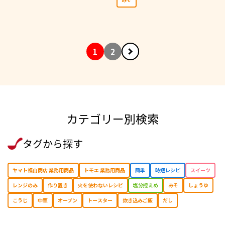
1
2
カテゴリー別検索
タグから探す
ヤマト福山商店 業務用商品
トモエ 業務用商品
簡単
時短レシピ
スイーツ
レンジのみ
作り置き
⽕を使わないレシピ
塩分控えめ
みそ
しょうゆ
こうじ
中華
オーブン
トースター
炊き込みご飯
だし