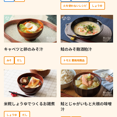
⽕を使わないレシピ
しょうゆ
キャベツと卵のみそ汁
鮭のみそ麹酒粕汁
みそ
だし
トモエ 業務用商品
米糀しょうゆでつくるお雑煮
鮭とじゃがいもと大根の味噌
汁
しょうゆ
だし