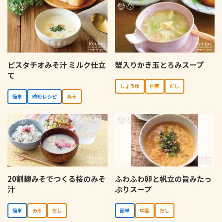
ピスタチオみそ汁 ミルク仕立
蟹入りかき玉とろみスープ
て
しょうゆ
中華
だし
簡単
時短レシピ
みそ
20割麹みそでつくる桜のみそ
ふわふわ卵と帆立の旨みたっ
汁
ぷりスープ
簡単
みそ
だし
簡単
中華
だし