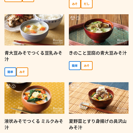
みそ
だし
青大豆みそでつくる豆乳みそ
きのこと豆腐の青大豆みそ汁
汁
簡単
みそ
簡単
みそ
液状みそでつくる ミルクみそ
夏野菜とすり身揚げの具沢山
汁
みそ汁