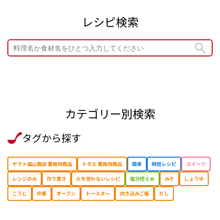
レシピ検索
カテゴリー別検索
タグから探す
ヤマト福山商店 業務用商品
トモエ 業務用商品
簡単
時短レシピ
スイーツ
レンジのみ
作り置き
⽕を使わないレシピ
塩分控えめ
みそ
しょうゆ
こうじ
中華
オーブン
トースター
炊き込みご飯
だし