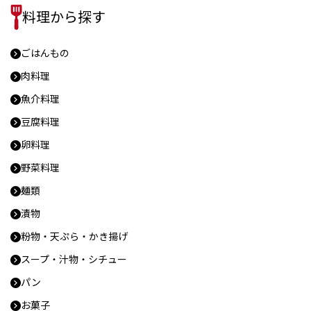
料理から探す
ごはんもの
肉料理
魚介料理
豆腐料理
卵料理
野菜料理
麺類
漬物
粉物・天ぷら・かき揚げ
スープ・汁物・シチュー
パン
お菓子