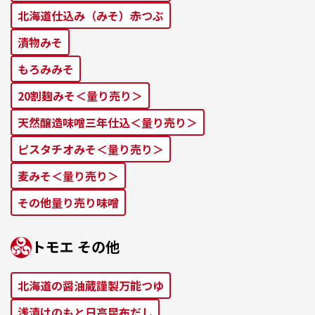
北海道仕込み（みそ）⾚つぶ
漬物みそ
もろみみそ
20割麹みそ＜量り売り＞
天然醸造味噌三年仕込＜量り売り＞
ピスタチオみそ＜量り売り＞
麦みそ＜量り売り＞
その他量り売り味噌
トモエ その他
北海道の醤油蔵謹製万能つゆ
浅漬けのもと⽇⾼昆布だし