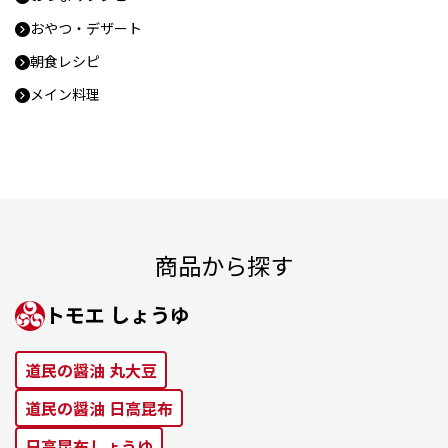
おやつ・デザート
朝食レシピ
メイン料理
商品から探す
トモエ しょうゆ
道⺠の醤油 丸⼤⾖
道⺠の醤油 ⽇⾼昆布
⽇⾼昆布しょうゆ