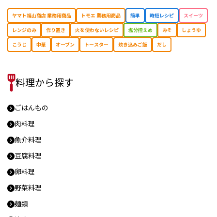
ヤマト福山商店 業務用商品
トモエ 業務用商品
簡単
時短レシピ
スイーツ
レンジのみ
作り置き
⽕を使わないレシピ
塩分控えめ
みそ
しょうゆ
こうじ
中華
オーブン
トースター
炊き込みご飯
だし
料理から探す
ごはんもの
肉料理
魚介料理
豆腐料理
卵料理
野菜料理
麺類