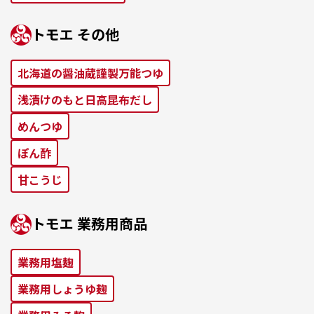
トモエ その他
北海道の醤油蔵謹製万能つゆ
浅漬けのもと⽇⾼昆布だし
めんつゆ
ぽん酢
⽢こうじ
トモエ 業務⽤商品
業務⽤塩麹
業務⽤しょうゆ麹