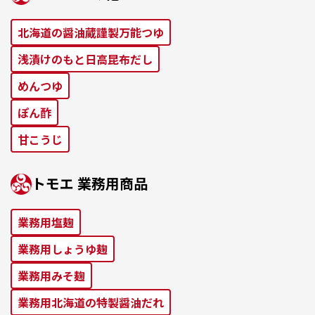
北海道の醤油蔵謹製万能つゆ
浅漬けのもと⽇⾼昆布だし
めんつゆ
ぽん酢
⽢こうじ
トモエ 業務⽤商品
業務⽤塩麹
業務⽤しょうゆ麹
業務⽤みそ麹
業務⽤北海道の特製醤油だれ