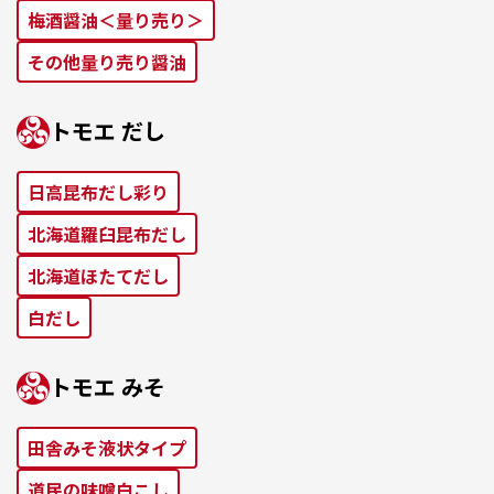
梅酒醤油＜量り売り＞
その他量り売り醤油
トモエ だし
⽇⾼昆布だし彩り
北海道羅⾅昆布だし
北海道ほたてだし
⽩だし
トモエ みそ
田舎みそ液状タイプ
道⺠の味噌⽩こし