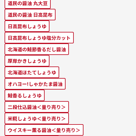
道⺠の醤油 丸⼤⾖
道⺠の醤油 ⽇⾼昆布
⽇⾼昆布しょうゆ
⽇⾼昆布しょうゆ塩分カット
北海道の鮭節⾹るだし醤油
厚岸かきしょうゆ
北海道ほたてしょうゆ
オハヨー!しゃかたま醤油
鮭⾹るしょうゆ
二段仕込醤油＜量り売り＞
米糀しょうゆ＜量り売り＞
ウイスキー薫る醤油＜量り売り＞