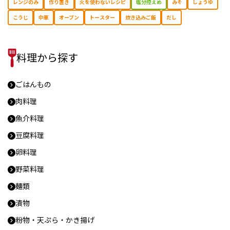
レンジのみ
作り置き
⽕を使わないレシピ
塩分控えめ
みそ
しょうゆ
こうじ
中華
オーブン
トースター
炊き込みご飯
だし
料理から探す
ごはんもの
肉料理
魚介料理
豆腐料理
卵料理
野菜料理
麺類
漬物
粉物・天ぷら・かき揚げ