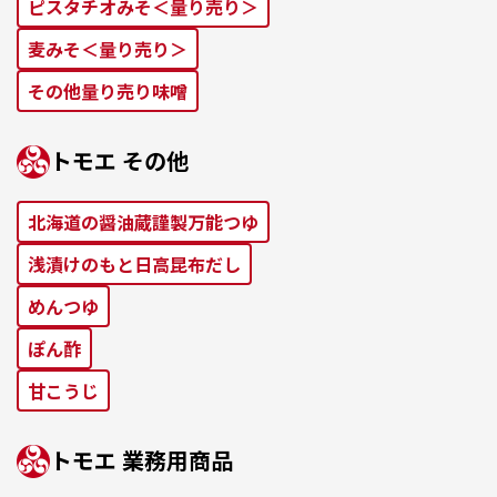
ピスタチオみそ＜量り売り＞
麦みそ＜量り売り＞
その他量り売り味噌
トモエ その他
北海道の醤油蔵謹製万能つゆ
浅漬けのもと⽇⾼昆布だし
めんつゆ
ぽん酢
⽢こうじ
トモエ 業務⽤商品