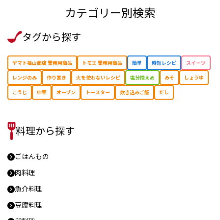
カテゴリー別検索
タグから探す
ヤマト福山商店 業務用商品
トモエ 業務用商品
簡単
時短レシピ
スイーツ
レンジのみ
作り置き
⽕を使わないレシピ
塩分控えめ
みそ
しょうゆ
こうじ
中華
オーブン
トースター
炊き込みご飯
だし
料理から探す
ごはんもの
肉料理
魚介料理
豆腐料理