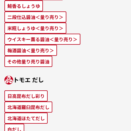
鮭⾹るしょうゆ
二段仕込醤油＜量り売り＞
米糀しょうゆ＜量り売り＞
ウイスキー薫る醤油＜量り売り＞
梅酒醤油＜量り売り＞
その他量り売り醤油
トモエ だし
⽇⾼昆布だし彩り
北海道羅⾅昆布だし
北海道ほたてだし
⽩だし