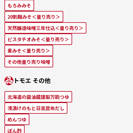
もろみみそ
20割麹みそ＜量り売り＞
天然醸造味噌三年仕込＜量り売り＞
ピスタチオみそ＜量り売り＞
麦みそ＜量り売り＞
その他量り売り味噌
トモエ その他
北海道の醤油蔵謹製万能つゆ
浅漬けのもと⽇⾼昆布だし
めんつゆ
ぽん酢