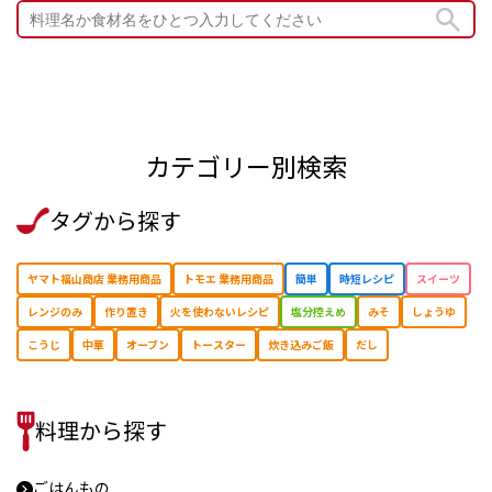
カテゴリー別検索
タグから探す
ヤマト福山商店 業務用商品
トモエ 業務用商品
簡単
時短レシピ
スイーツ
レンジのみ
作り置き
⽕を使わないレシピ
塩分控えめ
みそ
しょうゆ
こうじ
中華
オーブン
トースター
炊き込みご飯
だし
料理から探す
ごはんもの