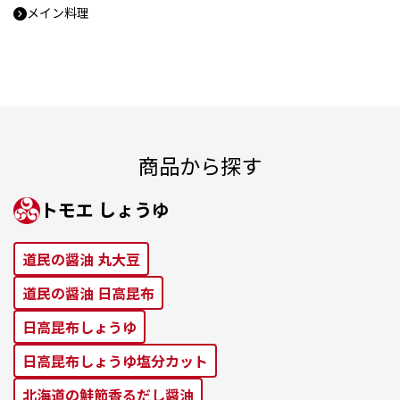
メイン料理
商品から探す
トモエ しょうゆ
道⺠の醤油 丸⼤⾖
道⺠の醤油 ⽇⾼昆布
⽇⾼昆布しょうゆ
⽇⾼昆布しょうゆ塩分カット
北海道の鮭節⾹るだし醤油