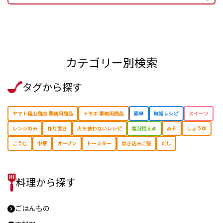
カテゴリー別検索
タグから探す
ヤマト福山商店 業務用商品
トモエ 業務用商品
簡単
時短レシピ
スイーツ
レンジのみ
作り置き
⽕を使わないレシピ
塩分控えめ
みそ
しょうゆ
こうじ
中華
オーブン
トースター
炊き込みご飯
だし
料理から探す
ごはんもの