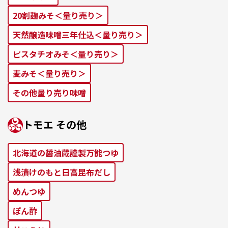
20割麹みそ＜量り売り＞
天然醸造味噌三年仕込＜量り売り＞
ピスタチオみそ＜量り売り＞
麦みそ＜量り売り＞
その他量り売り味噌
トモエ その他
北海道の醤油蔵謹製万能つゆ
浅漬けのもと⽇⾼昆布だし
めんつゆ
ぽん酢