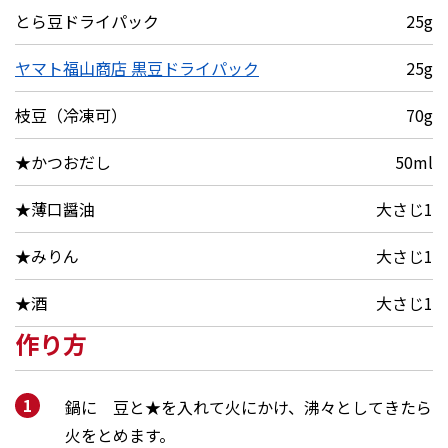
とら豆ドライパック
25g
ヤマト福山商店 黒豆ドライパック
25g
枝豆（冷凍可）
70g
★かつおだし
50ml
★薄口醤油
大さじ1
★みりん
大さじ1
★酒
大さじ1
作り方
鍋に 豆と★を入れて火にかけ、沸々としてきたら
火をとめます。