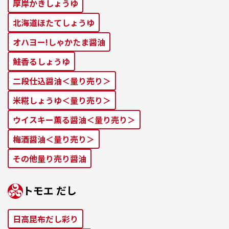
厚岸かきしょうゆ
北海道ほたてしょうゆ
オハヨー!しゃかたま醤油
鮭⾹るしょうゆ
二段仕込醤油＜量り売り＞
米糀しょうゆ＜量り売り＞
ウイスキー薫る醤油＜量り売り＞
梅酒醤油＜量り売り＞
その他量り売り醤油
トモエ だし
⽇⾼昆布だし彩り