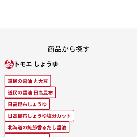
商品から探す
トモエ しょうゆ
道⺠の醤油 丸⼤⾖
道⺠の醤油 ⽇⾼昆布
⽇⾼昆布しょうゆ
⽇⾼昆布しょうゆ塩分カット
北海道の鮭節⾹るだし醤油