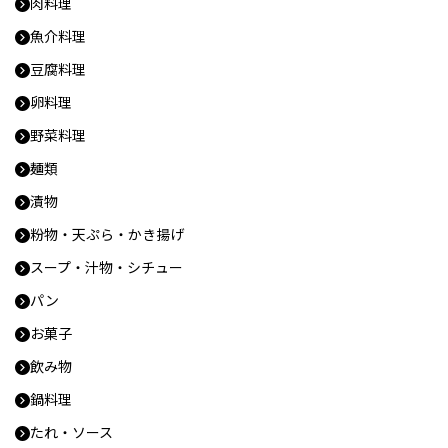
肉料理
魚介料理
豆腐料理
卵料理
野菜料理
麺類
漬物
粉物・天ぷら・かき揚げ
スープ・汁物・シチュー
パン
お菓子
飲み物
鍋料理
たれ・ソース