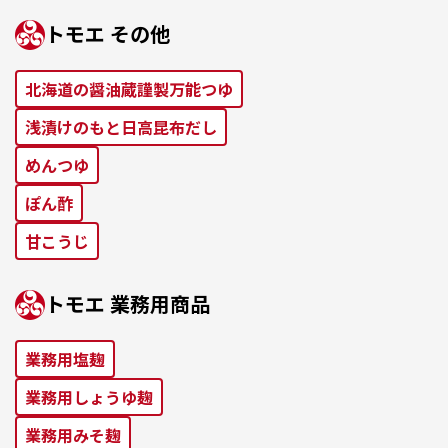
トモエ その他
北海道の醤油蔵謹製万能つゆ
浅漬けのもと⽇⾼昆布だし
めんつゆ
ぽん酢
⽢こうじ
トモエ 業務⽤商品
業務⽤塩麹
業務⽤しょうゆ麹
業務⽤みそ麹