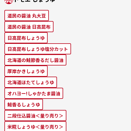
道⺠の醤油 丸⼤⾖
道⺠の醤油 ⽇⾼昆布
⽇⾼昆布しょうゆ
⽇⾼昆布しょうゆ塩分カット
北海道の鮭節⾹るだし醤油
厚岸かきしょうゆ
北海道ほたてしょうゆ
オハヨー!しゃかたま醤油
鮭⾹るしょうゆ
二段仕込醤油＜量り売り＞
米糀しょうゆ＜量り売り＞