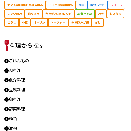
ヤマト福山商店 業務用商品
トモエ 業務用商品
簡単
時短レシピ
スイーツ
レンジのみ
作り置き
⽕を使わないレシピ
塩分控えめ
みそ
しょうゆ
こうじ
中華
オーブン
トースター
炊き込みご飯
だし
料理から探す
ごはんもの
肉料理
魚介料理
豆腐料理
卵料理
野菜料理
麺類
漬物